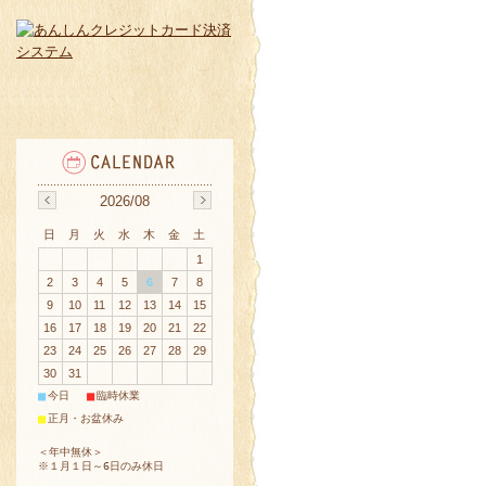
2026/08
日
月
火
水
木
金
土
1
2
3
4
5
6
7
8
9
10
11
12
13
14
15
16
17
18
19
20
21
22
23
24
25
26
27
28
29
30
31
■
■
今日
臨時休業
■
正月・お盆休み
＜年中無休＞
※１月１日～6日のみ休日