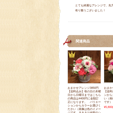
とても綺麗なアレンジで、先
有り難うございました！
関連商品
おまかせアレンジ3850円
おまか
【送料込み】母の日の木曜
【送料
日から日曜日まではこちら
ンから
の商品は4400円に金額訂
い（画
正になります。 バリエー
です）
ションからカラーお選びく
¥5,800
ださい（画像は色のイメー
ジです、大きさは金額のシ