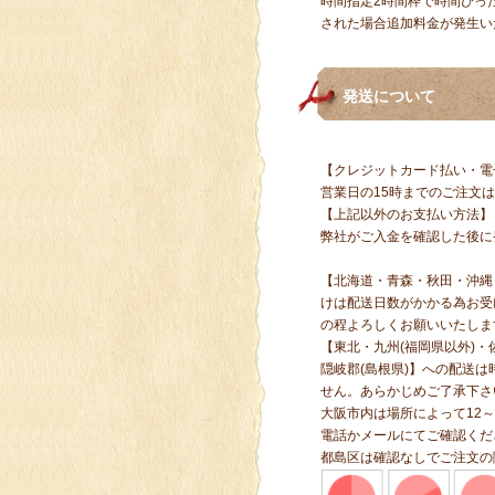
時間指定2時間枠で時間ぴっ
された場合追加料金が発生いた
発送について
【クレジットカード払い・電
営業日の15時までのご注文
【上記以外のお支払い方法】
弊社がご入金を確認した後に
【北海道・青森・秋田・沖縄
けは配送日数がかかる為お受
の程よろしくお願いいたしま
【
東北・九州(福岡県以外)・
隠岐郡(島根県)】への配送
せん。あらかじめご了承下さ
大阪市内は場所によって12～
電話かメールにてご確認くだ
都島区は確認なしでご注文の