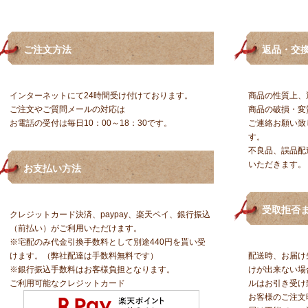
ご注文方法
返品・交
インターネットにて24時間受け付けております。
商品の性質上、
ご注文やご質問メールの対応は
商品の破損・変
お電話の受付は毎日10：00～18：30です。
ご連絡お願い致
す。
不良品、誤品配
いただきます。
お支払い方法
受取拒否ま
クレジットカード決済、paypay、楽天ペイ、銀行振込
（前払い）がご利用いただけます。
※宅配のみ代金引換手数料として別途440円を貰い受
けます。（弊社配達は手数料無料です）
配送時、お届け
※銀行振込手数料はお客様負担となります。
けが出来ない場
ご利用可能なクレジットカード
ルはお引き受け
お客様のご注文