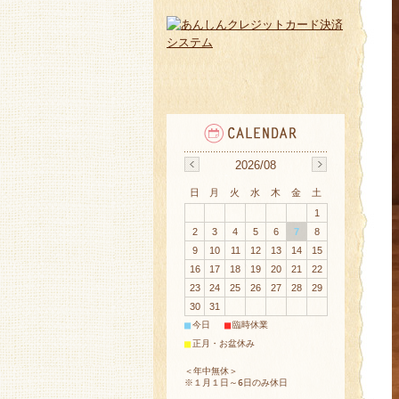
2026/08
日
月
火
水
木
金
土
1
2
3
4
5
6
7
8
9
10
11
12
13
14
15
16
17
18
19
20
21
22
23
24
25
26
27
28
29
30
31
■
■
今日
臨時休業
■
正月・お盆休み
＜年中無休＞
※１月１日～6日のみ休日