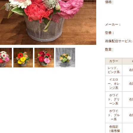
価格:
メーカー：
型番：
画像配信サービス:
数量:
カラー
レッド、
在
ピンク系
イエロ
ー、オレ
在
ンジ系
ホワイ
ト、グリ
在
ーン系
ホワイ
ト、ブル
在
ー系
色指定
（備考欄