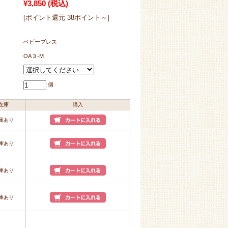
¥3,850
(税込)
[ポイント還元 38ポイント～]
ベビーブレス
OA３‐M
個
在庫
購入
庫あり
庫あり
庫あり
庫あり