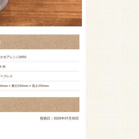
様
かせアレンジ3850
３‐M
ビーブレス
00mm × 奥行200mm × 高さ250mm
投稿日：
2026年07月30日