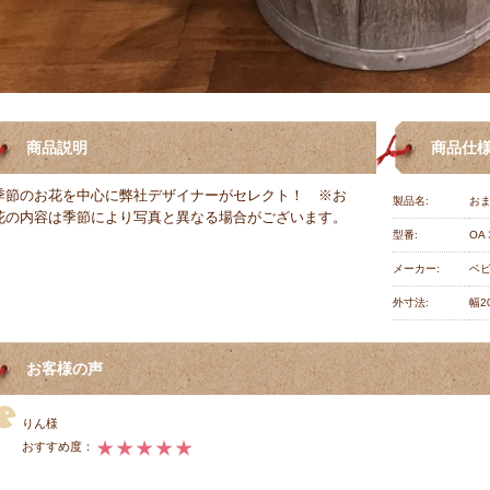
商品説明
商品仕
季節のお花を中心に弊社デザイナーがセレクト！ ※お
製品名:
おま
花の内容は季節により写真と異なる場合がございます。
型番:
OA
メーカー:
ベ
外寸法:
幅2
お客様の声
りん様
おすすめ度：