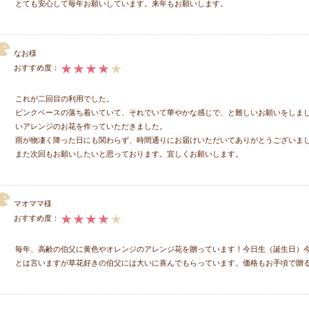
とても安心して毎年お願いしています。来年もお願いします。
なお様
おすすめ度：
これが二回目の利用でした。
ピンクベースの落ち着いていて、それでいて華やかな感じで、と難しいお願いをしま
いアレンジのお花を作っていただきました。
雨が物凄く降った日にも関わらず、時間通りにお届けいただいてありがとうございま
また次回もお願いしたいと思っております。宜しくお願いします。
マオママ様
おすすめ度：
毎年、高齢の伯父に黄色やオレンジのアレンジ花を贈っています！今日生（誕生日）
とは言いますが草花好きの伯父には大いに喜んでもらっています。価格もお手頃で贈