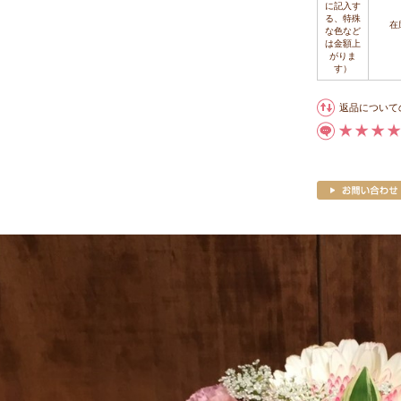
に記入す
る、特殊
在
な色など
は金額上
がりま
す）
返品について