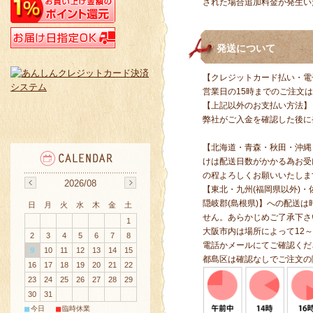
された場合追加料金が発生いた
発送について
【クレジットカード払い・電
営業日の15時までのご注文
【上記以外のお支払い方法】
弊社がご入金を確認した後に
【北海道・青森・秋田・沖縄
けは配送日数がかかる為お受
の程よろしくお願いいたしま
2026/08
【
東北・九州(福岡県以外)・
隠岐郡(島根県)】への配送
日
月
火
水
木
金
土
せん。あらかじめご了承下さ
1
大阪市内は場所によって12～
2
3
4
5
6
7
8
電話かメールにてご確認くだ
9
10
11
12
13
14
15
都島区は確認なしでご注文の
16
17
18
19
20
21
22
23
24
25
26
27
28
29
30
31
■
■
今日
臨時休業