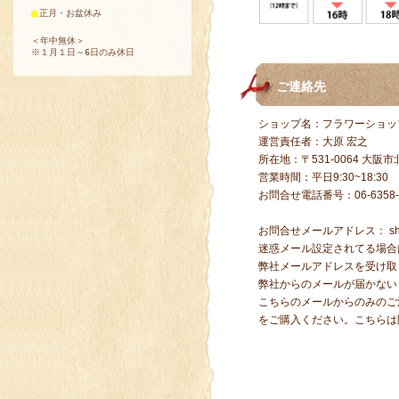
■
正月・お盆休み
＜年中無休＞
※１月１日～6日のみ休日
ご連絡先
ショップ名：フラワーショッ
運営責任者：大原 宏之
所在地：〒531-0064 大阪市北
営業時間：平日9:30~18:30
お問合せ電話番号：06-6358-
お問合せメールアドレス：
s
迷惑メール設定されてる場合
弊社メールアドレスを受け取
弊社からのメールが届かない
こちらのメールからのみのご
をご購入ください。こちらは