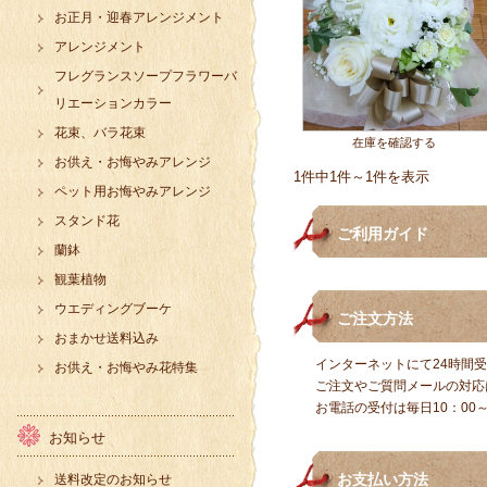
お正月・迎春アレンジメント
アレンジメント
フレグランスソープフラワーバ
リエーションカラー
花束、バラ花束
在庫を確認する
お供え・お悔やみアレンジ
1件中1件～1件を表示
ペット用お悔やみアレンジ
スタンド花
ご利用ガイド
蘭鉢
観葉植物
ウエディングブーケ
ご注文方法
おまかせ送料込み
インターネットにて24時間
お供え・お悔やみ花特集
ご注文やご質問メールの対応
お電話の受付は毎日10：00～
お知らせ
お支払い方法
送料改定のお知らせ