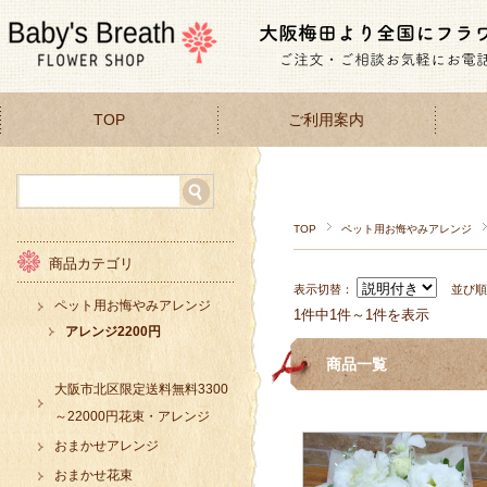
TOP
ご利用案内
TOP
ペット用お悔やみアレンジ
商品カテゴリ
表示切替：
並び
ペット用お悔やみアレンジ
1件中1件～1件を表示
アレンジ2200円
商品一覧
大阪市北区限定送料無料3300
～22000円花束・アレンジ
おまかせアレンジ
おまかせ花束