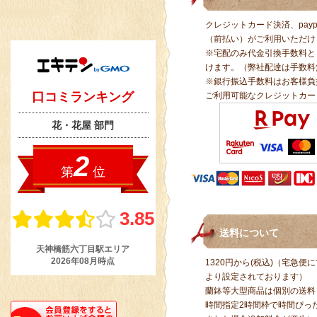
クレジットカード決済、pay
（前払い）がご利用いただけ
※宅配のみ代金引換手数料と
けます。（弊社配達は手数料
※銀行振込手数料はお客様負
ご利用可能なクレジットカー
送料について
1320円から(税込)（宅急
より設定されております）
蘭鉢等大型商品は個別の送料
時間指定2時間枠で時間ぴっ