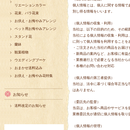
リエーションカラー
個人情報とは、個人に関する情報で
別し得る情報をいいます。
花束、バラ花束
お供え・お悔やみアレンジ
（個人情報の収集・利用）
ペット用お悔やみアレンジ
当社は、以下の目的のため、その範
当社による個人情報の収集・利用は
スタンド花
に則って個人情報を利用することを
蘭鉢
・ご注文された当社の商品をお届け
観葉植物
・新商品の案内など、お客様に有益
・業務遂行上で必要となる当社から
ウエディングブーケ
・各種のお問い合わせ対応
おまかせ送料込み
お供え・お悔やみ花特集
（個人情報の第三者提供）
当社は、法令に基づく場合等正当な
はありません。
お知らせ
（委託先の監督）
送料改定のお知らせ
当店は、お客様へ商品やサービスを
業務委託先が適切に個人情報を取り
（個人情報の管理）