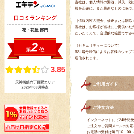
当社は、個人情報の漏洩、滅失、毀
報を正確に、また最新なものに保つ
（情報内容の照会、修正または削除
当社は、お客様が当社にご提供いた
だいたうえで、合理的な範囲ですみ
（セキュリティーについて）
SSL暗号通信によりお客様のウェ
送信されます。
ご利用ガイド
ご注文方法
インターネットにて24時間
ご注文やご質問メールの対応
お電話の受付は毎日10：00～