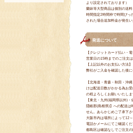
より設定されております）
蘭鉢等大型商品は個別の送料
時間指定2時間枠で時間ぴっ
された場合追加料金が発生いた
発送について
【クレジットカード払い・電
営業日の15時までのご注文
【上記以外のお支払い方法】
弊社がご入金を確認した後に
【北海道・青森・秋田・沖縄
けは配送日数がかかる為お受
の程よろしくお願いいたしま
【
東北・九州(福岡県以外)・
隠岐郡(島根県)】への配送
せん。あらかじめご了承下さ
大阪市内は場所によって12～
電話かメールにてご確認くだ
都島区は確認なしでご注文の