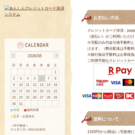
お支払い方法
クレジットカード決済、pay
（前払い）がご利用いただけ
※宅配のみ代金引換手数料と
けます。（弊社配達は手数料
※銀行振込手数料はお客様負
2026/08
ご利用可能なクレジットカー
日
月
火
水
木
金
土
1
2
3
4
5
6
7
8
9
10
11
12
13
14
15
16
17
18
19
20
21
22
23
24
25
26
27
28
29
30
31
■
■
今日
臨時休業
■
正月・お盆休み
送料について
＜年中無休＞
※１月１日～6日のみ休日
1320円から(税込)（宅急