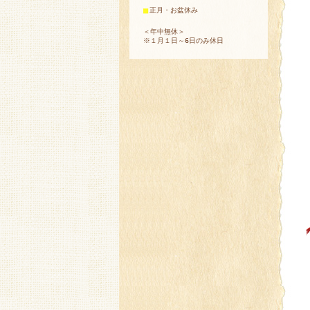
■
正月・お盆休み
＜年中無休＞
※１月１日～6日のみ休日