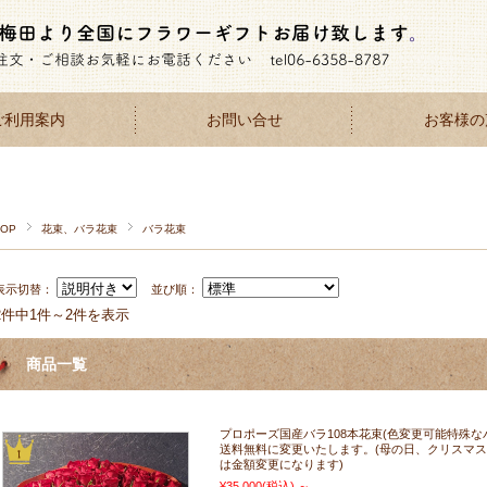
ご利用案内
お問い合せ
お客様の
TOP
花束、バラ花束
バラ花束
表示切替：
並び順：
2件中1件～2件を表示
商品一覧
プロポーズ国産バラ108本花束(色変更可能特殊な
送料無料に変更いたします。(母の日、クリスマス1
は金額変更になります)
¥35,000
(税込)
～