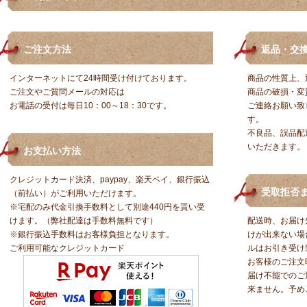
ご注文方法
返品・交
インターネットにて24時間受け付けております。
商品の性質上、
ご注文やご質問メールの対応は
商品の破損・変
お電話の受付は毎日10：00～18：30です。
ご連絡お願い致
す。
不良品、誤品配
いただきます。
お支払い方法
クレジットカード決済、paypay、楽天ペイ、銀行振込
受取拒否ま
（前払い）がご利用いただけます。
※宅配のみ代金引換手数料として別途440円を貰い受
けます。（弊社配達は手数料無料です）
配送時、お届け
※銀行振込手数料はお客様負担となります。
けが出来ない場
ご利用可能なクレジットカード
ルはお引き受け
お客様のご注文
届け不能でのご
来ません。予め