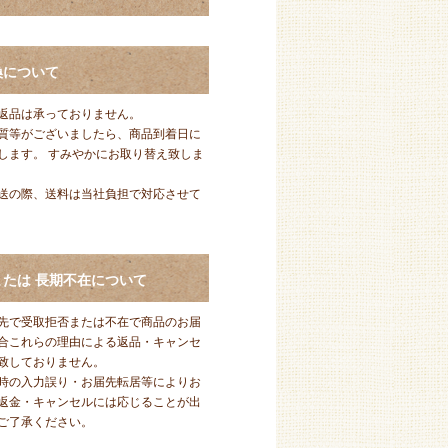
換について
返品は承っておりません。
質等がございましたら、商品到着日に
します。 すみやかにお取り替え致しま
送の際、送料は当社負担で対応させて
たは 長期不在について
先で受取拒否または不在で商品のお届
合これらの理由による返品・キャンセ
致しておりません。
時の入力誤り・お届先転居等によりお
返金・キャンセルには応じることが出
ご了承ください。