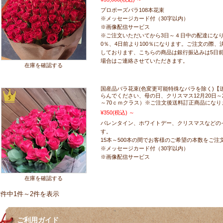
プロポーズバラ108本花束
※メッセージカード付（30字以内）
※画像配信サービス
※ご注文いただいてから3日～４日中の配達になり
0％、4日前より100％になります。ご注文の際
しております、こちらの商品は銀行振込みは5日
場合はご連絡させていただきます。
在庫を確認する
国産品バラ花束(色変更可能特殊なバラを除く)【送
らんでください、母の日、クリスマス12月20日～
～70ｃｍクラス）※ご注文後送料訂正商品になり
¥350
(税込)
～
バレンタイン、ホワイトデー、クリスマスなどの
す。
15本～500本の間でお客様のご希望の本数をご
※メッセージカード付（30字以内）
※画像配信サービス
在庫を確認する
2件中1件～2件を表示
ご利用ガイド