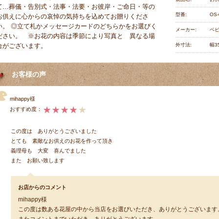
て…葬儀・告別式・法事・法要・お彼岸・ご命日・等の
型番:
OS‐
お供えに心からの哀悼の気持ちを込めてお贈りくださ
い。 ◎立て札かメッセージカードのどちらかをお選びく
メーカー:
ベ
ださい。 ※お花の内容は季節により写真と 異なる場
合がございます。
外寸法:
幅3
お客様の声
mihappy様
おすすめ度：
この度は ありがとうございました
とても 素敵なお供えのお花を作って頂き
義理母も 大変 喜んでました
また お願い致します
お店からのコメント
mihappy様
この度は数ある花屋の中から当店をお選びいただき、ありがとうございます