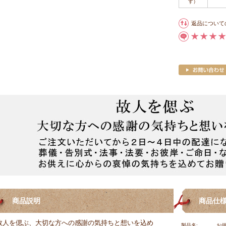
す）
返品について
商品説明
商品仕
故人を偲ぶ、大切な方への感謝の気持ちと想いを込め
製品名:
お