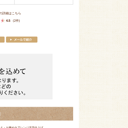
の詳細はこちら
4.5
(2件)
様
供え・お悔やみアレンジ洋花仕上げ