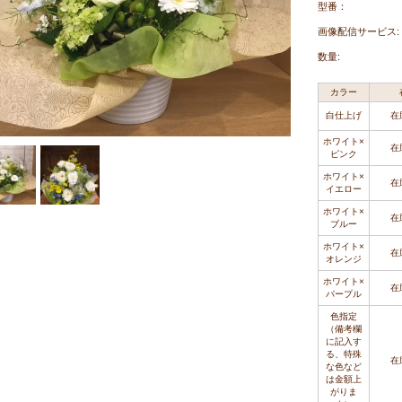
型番：
画像配信サービス:
数量:
カラー
白仕上げ
在
ホワイト×
在
ピンク
ホワイト×
在
イエロー
ホワイト×
在
ブルー
ホワイト×
在
オレンジ
ホワイト×
在
パープル
色指定
（備考欄
に記入す
る、特殊
在
な色など
は金額上
がりま