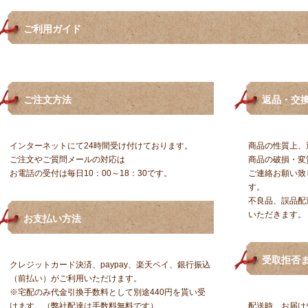
ご利用ガイド
ご注文方法
返品・交
インターネットにて24時間受け付けております。
商品の性質上、
ご注文やご質問メールの対応は
商品の破損・変
お電話の受付は毎日10：00～18：30です。
ご連絡お願い致
す。
不良品、誤品配
いただきます。
お支払い方法
受取拒否ま
クレジットカード決済、paypay、楽天ペイ、銀行振込
（前払い）がご利用いただけます。
※宅配のみ代金引換手数料として別途440円を貰い受
けます。（弊社配達は手数料無料です）
配送時、お届け