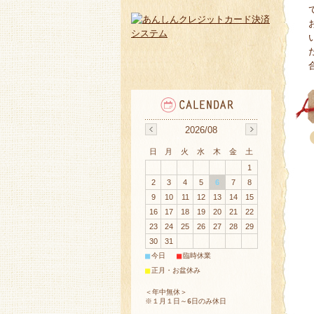
2026/08
日
月
火
水
木
金
土
1
2
3
4
5
6
7
8
9
10
11
12
13
14
15
16
17
18
19
20
21
22
23
24
25
26
27
28
29
30
31
■
■
今日
臨時休業
■
正月・お盆休み
＜年中無休＞
※１月１日～6日のみ休日