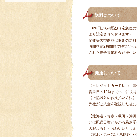
送料について
1320円から(税込)（宅急
より設定されております）
蘭鉢等大型商品は個別の送料
時間指定2時間枠で時間ぴっ
された場合追加料金が発生いた
発送について
【クレジットカード払い・電
営業日の15時までのご注文
【上記以外のお支払い方法】
弊社がご入金を確認した後に
【北海道・青森・秋田・沖縄
けは配送日数がかかる為お受
の程よろしくお願いいたしま
【
東北・九州(福岡県以外)・