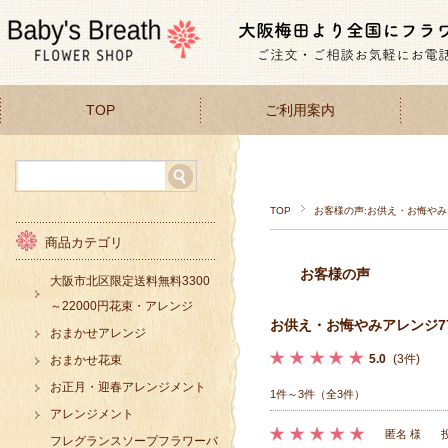
TOP
ご利用案内
TOP
お客様の声:お供え・お悔やみア
商品カテゴリ
お客様の声
大阪市北区限定送料無料3300
～22000円花束・アレンジ
お供え・お悔やみアレンジ770
おまかせアレンジ
5.0
(3件)
おまかせ花束
お正月・迎春アレンジメント
1件～3件（全3件）
アレンジメント
匿名 様
フレグランスソープフラワーバ