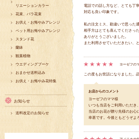
リエーションカラー
電話での話し方など、とても丁
対応も良い印象です。
花束、バラ花束
お供え・お悔やみアレンジ
私の注文ミス、勘違いで思った
相手方はとても喜んでくださっ
ペット用お悔やみアレンジ
ありがとうございました。
スタンド花
また利用させていただきたい、
蘭鉢
観葉植物
ウエディングブーケ
ヨーゼフのマ
おまかせ送料込み
この度もお世話になりました。
お供え・お悔やみ花特集
お店からのコメント
ヨーゼフのママ様
お知らせ
いつも当店をご利用いただき
当店のお花が贈り先様のお心
送料改定のお知らせ
幸甚です。今後ともどうぞよ