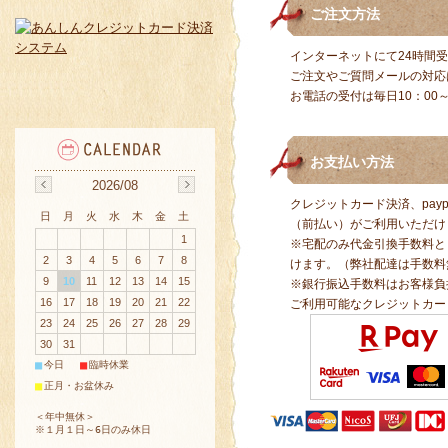
ご注文方法
インターネットにて24時間
ご注文やご質問メールの対応
お電話の受付は毎日10：00～
お支払い方法
2026/08
クレジットカード決済、pay
日
月
火
水
木
金
土
（前払い）がご利用いただけ
1
※宅配のみ代金引換手数料と
2
3
4
5
6
7
8
けます。（弊社配達は手数料
9
10
11
12
13
14
15
※銀行振込手数料はお客様負
16
17
18
19
20
21
22
ご利用可能なクレジットカー
23
24
25
26
27
28
29
30
31
■
■
今日
臨時休業
■
正月・お盆休み
＜年中無休＞
※１月１日～6日のみ休日